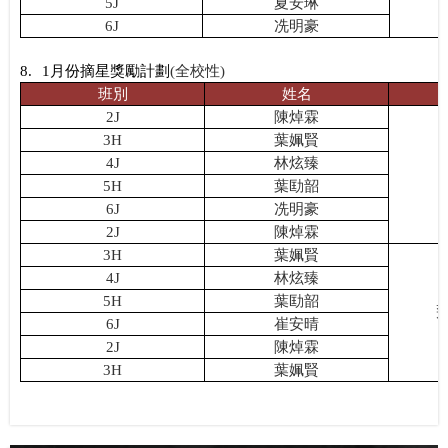
5J
夏安琳
6J
冼明豪
8.
1
月份摘星獎勵計劃
(
全校性
)
班別
姓名
2J
陳焯霖
3H
葉姵賢
4J
林炫臻
5H
葉劻韶
6J
冼明豪
2J
陳焯霖
3H
葉姵賢
4J
林炫臻
5H
葉劻韶
6J
崔安晴
2J
陳焯霖
3H
葉姵賢