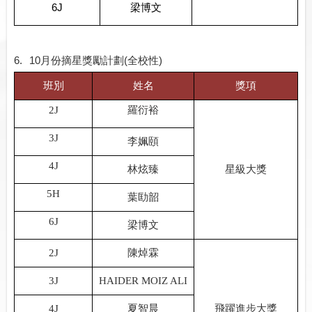
6J
梁博文
6.
10
月份摘星獎勵計劃
(
全校性
)
班別
姓名
獎項
羅衍裕
2J
3J
李姵頤
4J
林炫臻
星級大獎
5H
葉劻韶
6J
梁博文
2J
陳焯霖
3J
HAIDER MOIZ ALI
4J
夏智晨
飛躍進步大獎