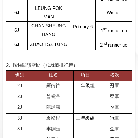
LEUNG POK
6J
Winner
MAN
CHAN SHEUNG
Primary 6
st
6J
1
runner up
HANG
nd
6J
ZHAO TSZ TUNG
2
runner up
2.
階梯閱讀空間（成就值排行榜）
班別
姓名
項目
名次
2J
羅衍裕
二年級組
冠軍
2J
曾睿滸
亞軍
2J
陳焯霖
季軍
3J
袁泓程
三年級組
冠軍
3J
李姵頤
亞軍