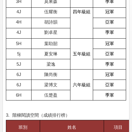
3H
莫果森
季軍
4J
伍耀衡
四年級組
冠軍
4H
胡詩韻
亞軍
4J
劉卓星
季軍
5H
葉劻韶
冠軍
5j
夏安琳
五年級組
亞軍
5J
梁逸
季軍
6J
陳尚衡
冠軍
6J
梁博文
六
年級組
亞軍
6H
伍楚盈
季軍
3.
階梯閱讀空間（成績排行榜）
班別
姓名
項目