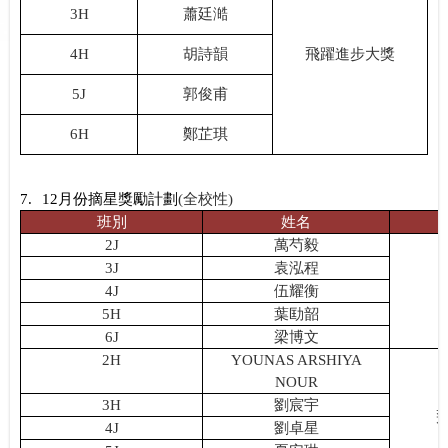
3H
蕭廷澔
4H
飛躍進步大獎
胡詩韻
5J
郭俊甫
6H
鄭芷琪
7.
12
月份摘星獎勵計劃
(
全校性
)
班別
姓名
2J
萬芍毅
3J
袁泓程
4J
伍耀衡
5H
葉劻韶
6J
梁博文
2H
YOUNAS ARSHIYA
NOUR
3H
劉宸宇
4J
劉卓星