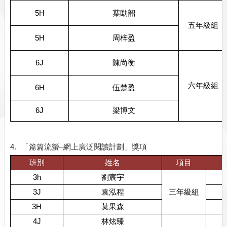
5H
葉劻韶
五年級組
5H
周梓盈
6J
陳尚衡
六年級組
6H
伍楚盈
6J
梁博文
4.
「篇篇流螢–網上廣泛閱讀計劃」獎項
班別
姓名
項目
3h
劉宸宇
3J
袁泓程
三年級組
3H
莫果森
4J
林炫臻