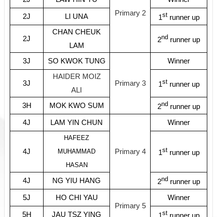
Primary 2
st
2J
LI UNA
1
runner up
CHAN CHEUK
nd
2J
2
runner up
LAM
3J
SO KWOK TUNG
Winner
HAIDER MOIZ
st
3J
Primary 3
1
runner up
ALI
nd
3H
MOK KWO SUM
2
runner up
4J
LAM YIN CHUN
Winner
HAFEEZ
st
4J
Primary 4
MUHAMMAD
1
runner up
HASAN
nd
4J
NG YIU HANG
2
runner up
5J
HO CHI YAU
Winner
Primary 5
st
5H
JAU TSZ YING
1
runner up