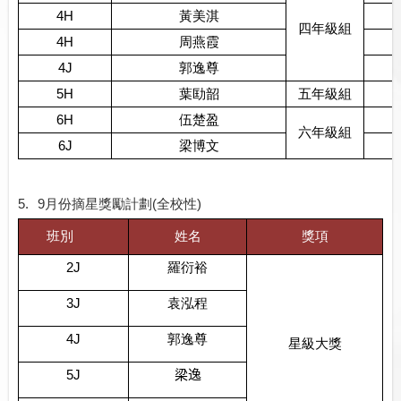
4H
黃美淇
四年級組
4H
周燕霞
4J
郭逸尊
5H
葉劻韶
五年級組
6H
伍楚盈
六年級組
6J
梁博文
5.
9
月份摘星獎勵計劃
(
全校性
)
班別
姓名
獎項
2J
羅衍裕
3
J
袁泓程
4J
郭逸尊
星級大獎
5J
梁逸