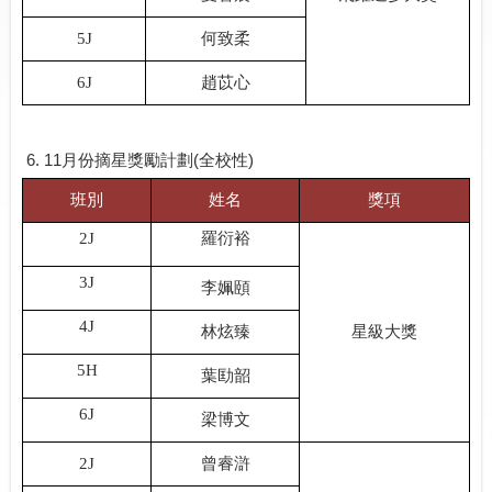
5J
何致柔
6J
趙苡心
6. 11
月份摘星獎勵計劃
(
全校性
)
班別
姓名
獎項
羅衍裕
2J
3J
李姵頤
4J
林炫臻
星級大獎
5H
葉劻韶
6J
梁博文
2J
曾睿滸