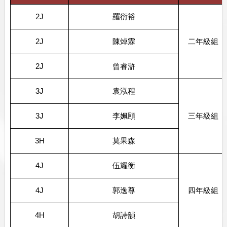
2J
羅衍裕
2J
陳焯霖
二年級組
2J
曾睿滸
3J
袁泓程
3J
李姵頤
三年級組
3H
莫果森
4J
伍耀衡
4J
郭逸尊
四年級組
4H
胡詩韻