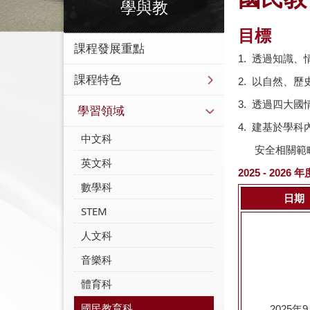
學與教
目標
課程發展重點
1.
透過知識、
課程特色
2.
以自然、歷
3.
透過四大國
學習領域
4.
建基於學科
中文科
安全相關範
英文科
2025 - 2026
年
數學科
日期
STEM
人文科
音樂科
體育科
國民教育科
2025
年
9