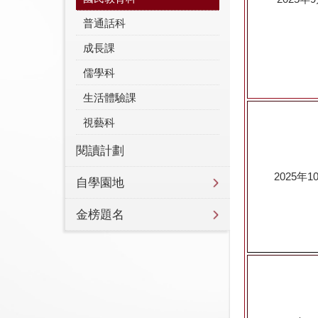
普通話科
成長課
儒學科
生活體驗課
視藝科
閱讀計劃
2025
年
1
自學園地
金榜題名