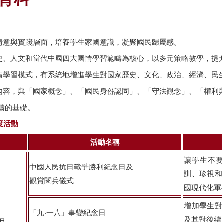
情意與實踐層面，培養學生家國意識，凝聚國民歸屬感。
史、人文和當代中國四大國情學習範疇為核心，以多元策略教學，提
情學習模式，有系統地增進學生對國家歷史、文化、政治、經濟、民
內容，與「國家概念」、「國民身份認同」、「守法觀念」、「權利
疇的基礎。
度活動
活動名稱
讓學生不
中國人民抗日戰爭勝利紀念日及
訓、珍視和
觀賞閱兵儀式
國現代化軍
增加學生對
「九‧一八」事變紀念日
及其對後續
月