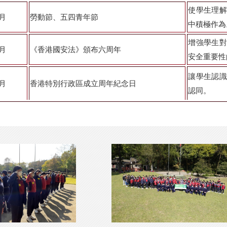
使學生理解
月
勞動節、五四青年節
中積極作為
增強學生對
月
《香港國安法》頒布六周年
安全重要性
讓學生認識
月
香港特別行政區成立周年紀念日
認同。