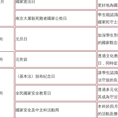
2
月
國家憲法日
更好地為國
學生能認識
南京大屠殺死難者國家公祭日
國軍民守土
加深學生對
元旦日
月
的國家觀念
透過文化教
月
元宵節
日，同時促
讓學生認識
《基本法》頒布紀念日
法守規的良
透過多元化
月
全民國家安全教育日
其成為守法
本科於四月
國家安全及中文科活動周
的活動及攤