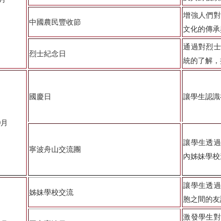
增強人們對
中國農民豐收節
文化的傳承
通過對烈士
烈士紀念日
統的了解，
國慶日
讓學生認識
0
月
讓學生透過
寧波舟山交流團
內姊妹學校
讓學生透過
姊妹學校交流
胞之間的友
激發學生對