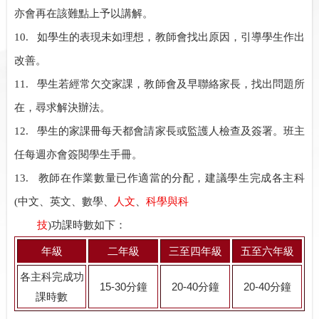
亦會再在該難點上予以講解。
10.
如學生的表現未如理想，教師會找出原因，引導學生作出
改善。
11.
學生若經常欠交家課，教師會及早聯絡家長，找出問題所
在，尋求解決辦法。
12.
學生的家課冊每天都會請家長或監護人檢查及簽署。班主
任每週亦會簽閱學生手冊。
13.
教師在作業數量已作適當的分配，建議學生完成各主科
(
中文、英文、數學、
人文
、
科學與科
技
)
功課時數如下：
年級
二年級
三至四年級
五至六年級
各主科完成功
15-30
分鐘
20-40
分鐘
20-40
分鐘
課時數