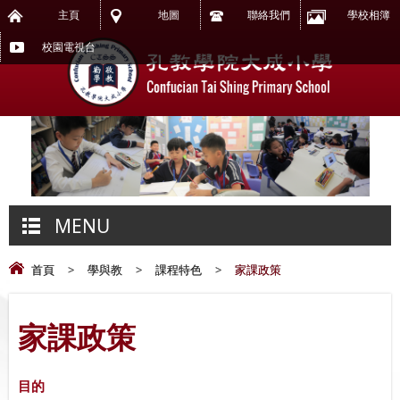
主頁
地圖
聯絡我們
學校相簿
校園電視台
MENU
首頁
>
學與教
>
課程特色
>
家課政策
家課政策
目的